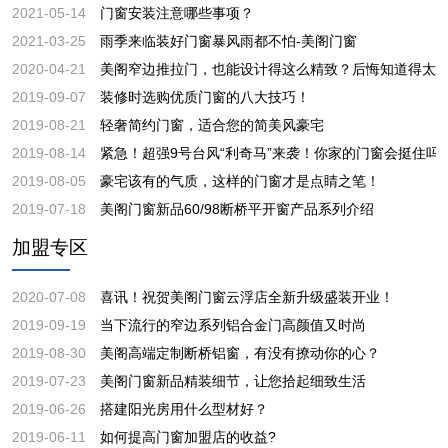
2021-05-14
门窗安装注意哪些事项？
2021-03-25
雨季来临装好门窗暴风雨都不怕-美阁门窗
2020-04-21
美阁窄边推拉门，也能设计得这么精致？后悔知道得太
2019-09-07
装修时选购优质门窗的八大技巧！
2019-08-21
轻奢简约门窗，适合您的简美风豪宅
2019-08-14
紧急！超强9号台风“利奇马”来袭！你家的门窗会挺住吗
2019-08-05
豪宅该有的气质，这样的门窗才是点睛之笔！
2019-07-18
美阁门窗新品60/98断桥平开窗产品系列介绍
加盟专区
2020-07-08
喜讯！祝贺美阁门窗云浮店全新升级盛装开业！
2019-09-19
当下流行的窄边系列铝合金门高颜值又时尚
2019-08-30
美阁高端定制断桥铝窗，有没有撩动你的心？
2019-07-23
美阁门窗新品精装细节，让您拾起细致生活
2019-06-26
搭建阳光房用什么型材好？
2019-06-11
如何提高门窗加盟店的收益?