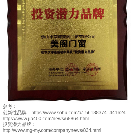
参考：
创新性品牌：https://www.sohu.com/a/156188374_441624
https://www.jia400.com/news/68864.html
投资潜力品牌：
http://www.mg-my.com/companynews/834.html