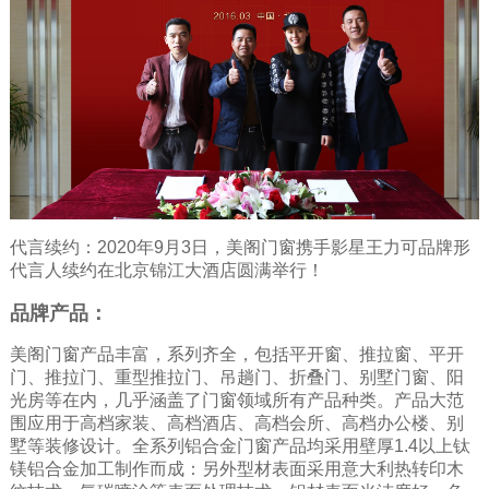
代言续约：2020年9月3日，美阁门窗携手影星王力可品牌形
代言人续约在北京锦江大酒店圆满举行！
品牌产品：
美阁门窗产品丰富，系列齐全，包括平开窗、推拉窗、平开
门、推拉门、重型推拉门、吊趟门、折叠门、别墅门窗、阳
光房等在内，几乎涵盖了门窗领域所有产品种类。产品大范
围应用于高档家装、高档酒店、高档会所、高档办公楼、别
墅等装修设计。全系列铝合金门窗产品均采用壁厚1.4以上钛
镁铝合金加工制作而成：另外型材表面采用意大利热转印木