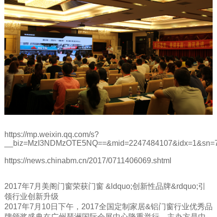
https://mp.weixin.qq.com/s?
__biz=MzI3NDMzOTE5NQ==&mid=2247484107&idx=1&sn=7
https://news.chinabm.cn/2017/0711406069.shtml
2017年7月美阁门窗荣获门窗 &ldquo;创新性品牌&rdquo;引
领行业创新升级
2017年7月10日下午，2017全国定制家居&铝门窗行业优秀品
牌颁奖盛典在广州琶洲国际会展中心隆重举行。主办方是中