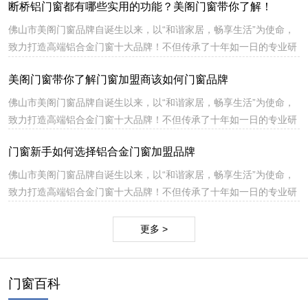
断桥铝门窗都有哪些实用的功能？美阁门窗带你了解！
主创新元素和特殊工艺，特别是产品结构上的创新，突破性地解决了
铝合金门窗在生产、安装和使用上公认的技术难题，提升产品市场核
佛山市美阁门窗品牌自诞生以来，以“和谐家居，畅享生活”为使命，
心竞争力。
致力打造高端铝合金门窗十大品牌！不但传承了十年如一日的专业研
发、专注生产、绿色环保的高端门窗品牌理念，同时也融入了更多自
美阁门窗带你了解门窗加盟商该如何门窗品牌
主创新元素和特殊工艺，特别是产品结构上的创新，突破性地解决了
铝合金门窗在生产、安装和使用上公认的技术难题，提升产品市场核
佛山市美阁门窗品牌自诞生以来，以“和谐家居，畅享生活”为使命，
心竞争力。
致力打造高端铝合金门窗十大品牌！不但传承了十年如一日的专业研
发、专注生产、绿色环保的高端门窗品牌理念，同时也融入了更多自
门窗新手如何选择铝合金门窗加盟品牌
主创新元素和特殊工艺，特别是产品结构上的创新，突破性地解决了
铝合金门窗在生产、安装和使用上公认的技术难题，提升产品市场核
佛山市美阁门窗品牌自诞生以来，以“和谐家居，畅享生活”为使命，
心竞争力。
致力打造高端铝合金门窗十大品牌！不但传承了十年如一日的专业研
发、专注生产、绿色环保的高端门窗品牌理念，同时也融入了更多自
主创新元素和特殊工艺，特别是产品结构上的创新，突破性地解决了
更多 >
铝合金门窗在生产、安装和使用上公认的技术难题，提升产品市场核
心竞争力。
门窗百科