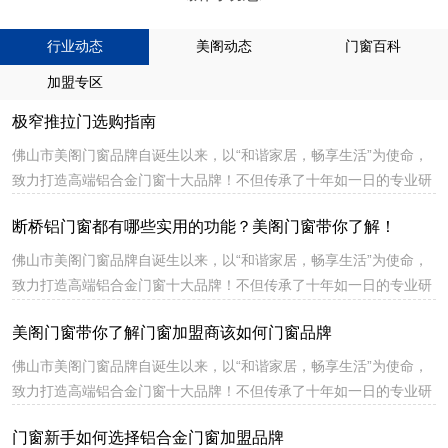
行业动态
美阁动态
门窗百科
加盟专区
极窄推拉门选购指南
佛山市美阁门窗品牌自诞生以来，以“和谐家居，畅享生活”为使命，
致力打造高端铝合金门窗十大品牌！不但传承了十年如一日的专业研
发、专注生产、绿色环保的高端门窗品牌理念，同时也融入了更多自
断桥铝门窗都有哪些实用的功能？美阁门窗带你了解！
主创新元素和特殊工艺，特别是产品结构上的创新，突破性地解决了
铝合金门窗在生产、安装和使用上公认的技术难题，提升产品市场核
佛山市美阁门窗品牌自诞生以来，以“和谐家居，畅享生活”为使命，
心竞争力。
致力打造高端铝合金门窗十大品牌！不但传承了十年如一日的专业研
发、专注生产、绿色环保的高端门窗品牌理念，同时也融入了更多自
美阁门窗带你了解门窗加盟商该如何门窗品牌
主创新元素和特殊工艺，特别是产品结构上的创新，突破性地解决了
铝合金门窗在生产、安装和使用上公认的技术难题，提升产品市场核
佛山市美阁门窗品牌自诞生以来，以“和谐家居，畅享生活”为使命，
心竞争力。
致力打造高端铝合金门窗十大品牌！不但传承了十年如一日的专业研
发、专注生产、绿色环保的高端门窗品牌理念，同时也融入了更多自
门窗新手如何选择铝合金门窗加盟品牌
主创新元素和特殊工艺，特别是产品结构上的创新，突破性地解决了