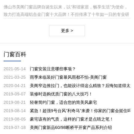
铝合金门窗在生产、安装和使用上公认的技术难题，提升产品市场核
佛山市美阁门窗品牌自诞生以来，以“和谐家居，畅享生活”为使命，
心竞争力。
致力打造高端铝合金门窗十大品牌！不但传承了十年如一日的专业研
发、专注生产、绿色环保的高端门窗品牌理念，同时也融入了更多自
主创新元素和特殊工艺，特别是产品结构上的创新，突破性地解决了
更多 >
铝合金门窗在生产、安装和使用上公认的技术难题，提升产品市场核
心竞争力。
门窗百科
2021-05-14
门窗安装注意哪些事项？
2021-03-25
雨季来临装好门窗暴风雨都不怕-美阁门窗
2020-04-21
美阁窄边推拉门，也能设计得这么精致？后悔知道得太
2019-09-07
装修时选购优质门窗的八大技巧！
2019-08-21
轻奢简约门窗，适合您的简美风豪宅
2019-08-14
紧急！超强9号台风“利奇马”来袭！你家的门窗会挺住吗
2019-08-05
豪宅该有的气质，这样的门窗才是点睛之笔！
2019-07-18
美阁门窗新品60/98断桥平开窗产品系列介绍