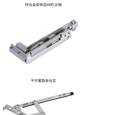
锌合金装饰花4#红古铜
平开窗隐形合页