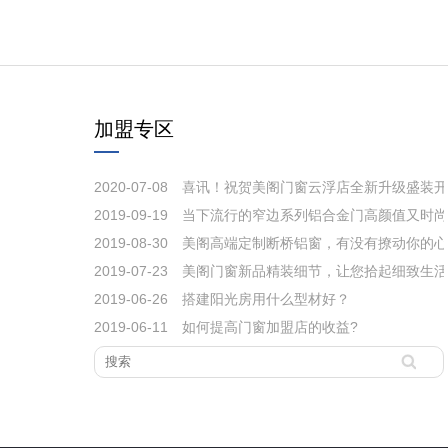
和使用上公认的技
加盟专区
2020-07-08
喜讯！祝贺美阁门窗云浮店全新升级盛装开
2019-09-19
当下流行的窄边系列铝合金门高颜值又时尚
悔知道得太晚！
2019-08-30
美阁高端定制断桥铝窗，有没有撩动你的心
2019-07-23
美阁门窗新品精装细节，让您拾起细致生活
2019-06-26
搭建阳光房用什么型材好？
门窗会挺住吗？
2019-06-11
如何提高门窗加盟店的收益?
！
绍