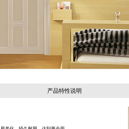
产品特性说明
不易老化，经久耐用，达到更全面