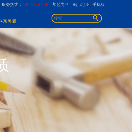
服务热线：
400 1155 626
加盟专区
站点地图
手机版
联系美阁
质