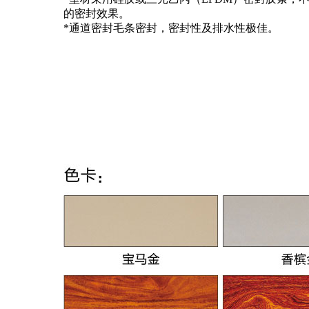
的密封效果。
*通道密封毛条密封，密封性及排水性极佳。