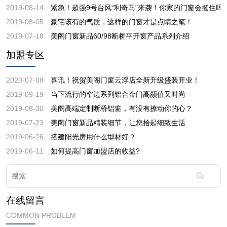
2019-08-14
紧急！超强9号台风“利奇马”来袭！你家的门窗会挺住吗
2019-08-05
豪宅该有的气质，这样的门窗才是点睛之笔！
2019-07-18
美阁门窗新品60/98断桥平开窗产品系列介绍
加盟专区
2020-07-08
喜讯！祝贺美阁门窗云浮店全新升级盛装开业！
2019-09-19
当下流行的窄边系列铝合金门高颜值又时尚
2019-08-30
美阁高端定制断桥铝窗，有没有撩动你的心？
2019-07-23
美阁门窗新品精装细节，让您拾起细致生活
2019-06-26
搭建阳光房用什么型材好？
2019-06-11
如何提高门窗加盟店的收益?
在线留言
COMMON PROBLEM