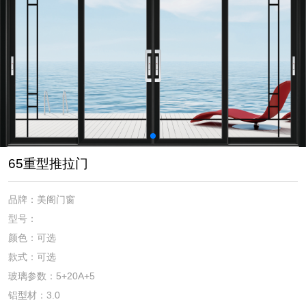
65重型推拉门
品牌：美阁门窗
型号：
颜色：可选
款式：可选
玻璃参数：5+20A+5
铝型材：3.0